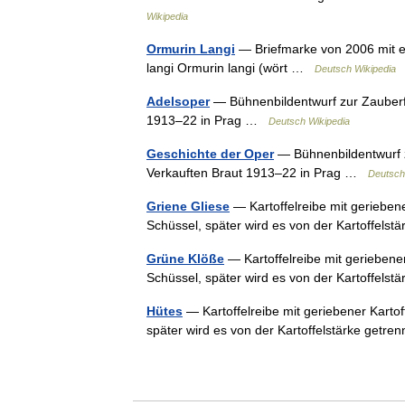
Wikipedia
Ormurin Langi
— Briefmarke von 2006 mit ei
langi Ormurin langi (wört …
Deutsch Wikipedia
Adelsoper
— Bühnenbildentwurf zur Zauberfl
1913–22 in Prag …
Deutsch Wikipedia
Geschichte der Oper
— Bühnenbildentwurf zu
Verkauften Braut 1913–22 in Prag …
Deutsch
Griene Gliese
— Kartoffelreibe mit geriebener
Schüssel, später wird es von der Kartoffels
Grüne Klöße
— Kartoffelreibe mit geriebener 
Schüssel, später wird es von der Kartoffels
Hütes
— Kartoffelreibe mit geriebener Kartoff
später wird es von der Kartoffelstärke getr