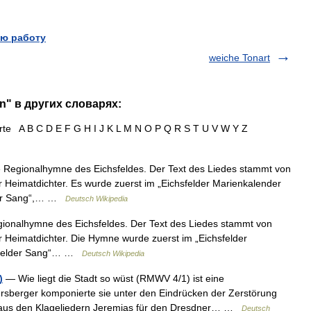
ю работу
weiche Tonart
n" в других словарях:
te A B C D E F G H I J K L M N O P Q R S T U V W Y Z
ie Regionalhymne des Eichsfeldes. Der Text des Liedes stammt von
Heimatdichter. Es wurde zuerst im „Eichsfelder Marienkalender
lder Sang“,… …
Deutsch Wikipedia
egionalhymne des Eichsfeldes. Der Text des Liedes stammt von
 Heimatdichter. Die Hymne wurde zuerst im „Eichsfelder
hsfelder Sang“… …
Deutsch Wikipedia
)
— Wie liegt die Stadt so wüst (RMWV 4/1) ist eine
rsberger komponierte sie unter den Eindrücken der Zerstörung
 aus den Klageliedern Jeremias für den Dresdner… …
Deutsch