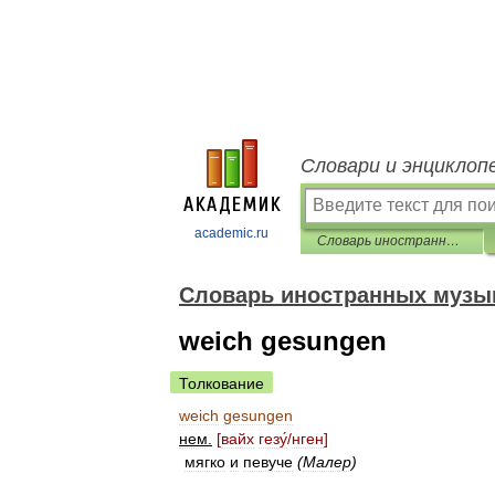
Словари и энциклоп
academic.ru
Словарь иностранных музыкальных терминов
Словарь иностранных музы
weich gesungen
Толкование
weich
gesungen
нем
.
[
вайх
гез
у́
/
нген
]
мягко
и
певуче
(
Малер
)