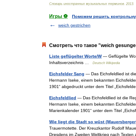
Словарь
иностранных
музыкальных
терминов
.
2013
.
Игры ⚽
Поможем решить контрольну
weich gestrichen
Смотреть что такое "weich gesunge
Liste geflügelter Worte/W
— Geflügelte Wor
Inhaltsverzeichnis …
Deutsch Wikipedia
Eichsfelder Sang
— Das Eichsfeldlied ist d
Hermann Iseke, einem bekannten Eichsfelder 
1901“ abgedruckt unter dem Titel „Eichsfe
Eichsfeldlied
— Das Eichsfeldlied ist die R
Hermann Iseke, einem bekannten Eichsfelder
Marienkalender 1901“ unter dem Titel „Eic
Wie liegt die Stadt so wüst (Mauersberger
Trauermotette. Der Kreuzkantor Rudolf Maue
Dresdens im Zweiten Weltkrieg nach Texten