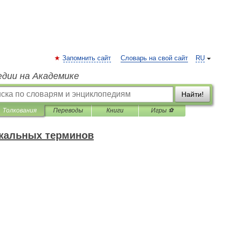
Запомнить сайт
Словарь на свой сайт
RU
едии на Академике
Найти!
Толкования
Переводы
Книги
Игры ⚽
кальных терминов