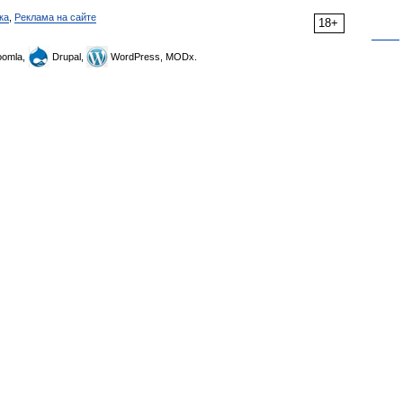
ка
,
Реклама на сайте
18+
omla,
Drupal,
WordPress, MODx.